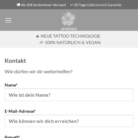
Zum
🚚 Ab 30€ kostenloser Versand
↩️ 30 Tage Geld zurück Garantie
Inhalt
springen
🔥 NEUE TATTOO TECHNOLOGIE
🌱 100% NATÜRLICH & VEGAN
Kontakt
Wie dürfen wir dir weiterhelfen?
Name*
E-Mail-Adresse*
Betreff*