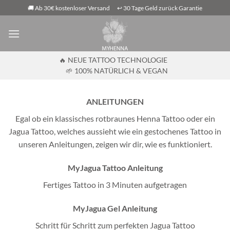
Zum
🚚 Ab 30€ kostenloser Versand
↩️ 30 Tage Geld zurück Garantie
Inhalt
springen
🔥 NEUE TATTOO TECHNOLOGIE
🌱 100% NATÜRLICH & VEGAN
ANLEITUNGEN
Egal ob ein klassisches rotbraunes Henna Tattoo oder ein
Jagua Tattoo, welches aussieht wie ein gestochenes Tattoo in
unseren Anleitungen, zeigen wir dir, wie es funktioniert.
MyJagua Tattoo Anleitung
Fertiges Tattoo in 3 Minuten aufgetragen
MyJagua Gel Anleitung
Schritt für Schritt zum perfekten Jagua Tattoo